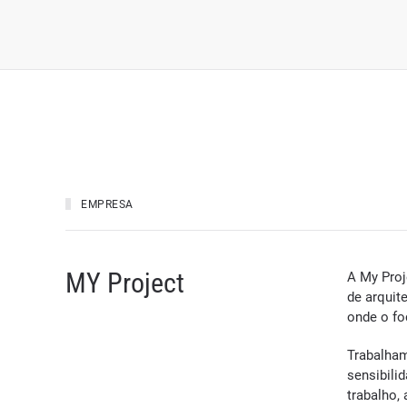
EMPRESA
MY Project
A My Proj
de arquit
onde o fo
Trabalham
sensibili
trabalho,