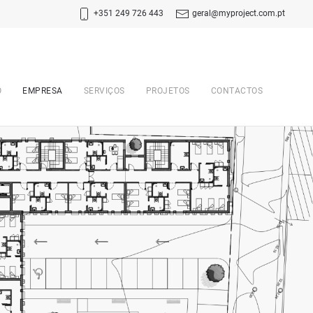
+351 249 726 443
geral@myproject.com.pt
O
EMPRESA
SERVIÇOS
PROJETOS
CONTACTOS