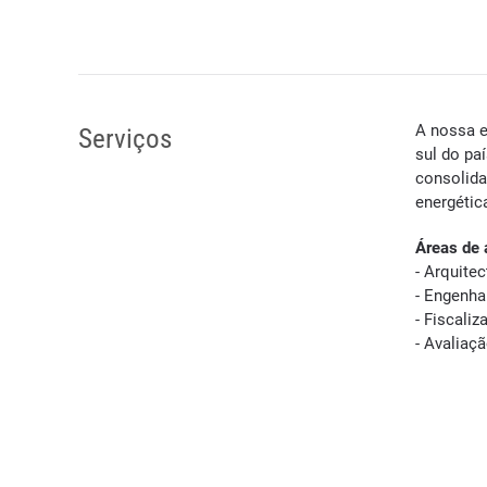
A nossa e
Serviços
sul do pa
consolida
energétic
Áreas de 
- Arquitec
- Engenha
- Fiscali
- Avaliaç