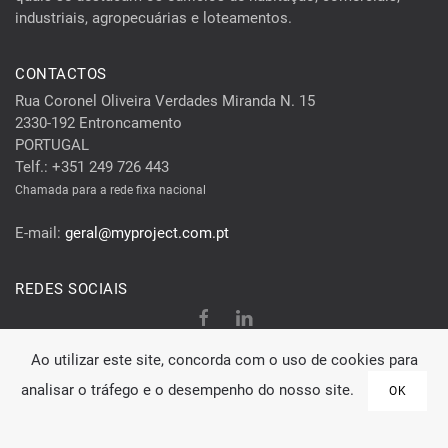
industriais, agropecuárias e loteamentos.
CONTACTOS
Rua Coronel Oliveira Verdades Miranda N. 15
2330-192 Entroncamento
PORTUGAL
Telf.: +351 249 726 443
Chamada para a rede fixa nacional
E-mail:
geral@myproject.com.pt
REDES SOCIAIS
Ao utilizar este site, concorda com o uso de cookies para
Copyright © 2003 – 2026
MY Project, Lda
- PORTUGAL . NIF
analisar o tráfego e o desempenho do nosso site.
OK
506684342 | by Casa Comes