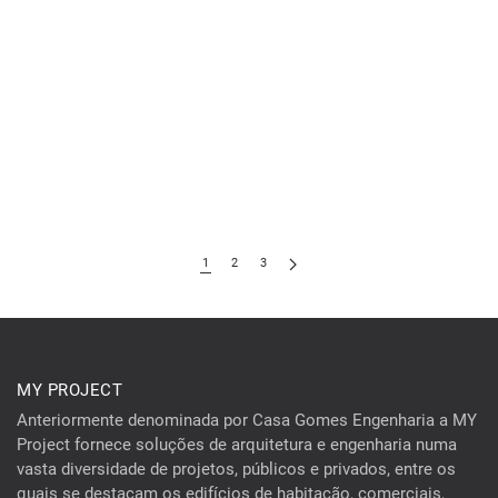
1
2
3
MY PROJECT
Anteriormente denominada por Casa Gomes Engenharia a MY
Project fornece soluções de arquitetura e engenharia numa
vasta diversidade de projetos, públicos e privados, entre os
quais se destacam os edifícios de habitação, comerciais,