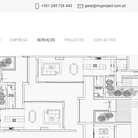
+351 249 726 443
geral@myproject.com.pt
O
EMPRESA
SERVIÇOS
PROJETOS
CONTACTOS